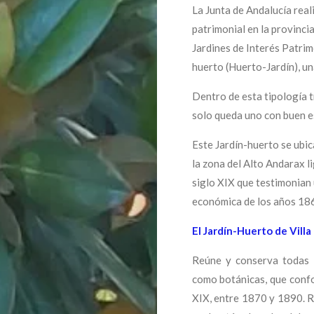
La Junta de Andalucía real
patrimonial en la provinci
Jardines de Interés Patrim
huerto (Huerto-Jardín), una
Dentro de esta tipología t
solo queda uno con buen e
Este Jardín-huerto se ubica
la zona del Alto Andarax l
siglo XIX que testimonian
económica de los años 18
El Jardín-Huerto de Villa
Reúne y conserva todas l
como botánicas, que confor
XIX, entre 1870 y 1890. R