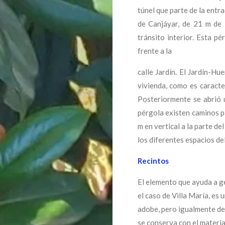
túnel que parte de la entra
de Canjáyar, de 21 m de l
tránsito interior. Esta p
frente a la
calle Jardín. El Jardín-Hu
vivienda, como es caracter
Posteriormente se abrió u
pérgola existen caminos p
m en vertical a la parte de
los diferentes espacios del
Recintos
El elemento que ayuda a gen
el caso de Villa María, es 
adobe, pero igualmente de 
se conserva con el materia