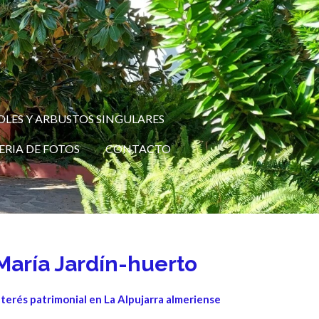
OLES Y ARBUSTOS SINGULARES
ERIA DE FOTOS
CONTACTO
 María Jardín-huerto
nterés patrimonial en La Alpujarra almeriense