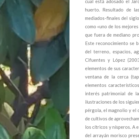
cual está adosado el Jar
huerto. Resultado de la
mediados-finales del sigl
como «uno de los mejores 
que fuera de mediano pro
Este reconocimiento se ba
del terreno, espacios, a
Cifuentes y López (2003
elementos de sus caracterí
ventana de la cerca (tap
elementos característicos
interés patrimonial de l
ilustraciones de los siguie
pérgola, el magnolio y el 
de cultivos de aprovecham
los cítricos y nísperos. A
del arrayán morisco prese