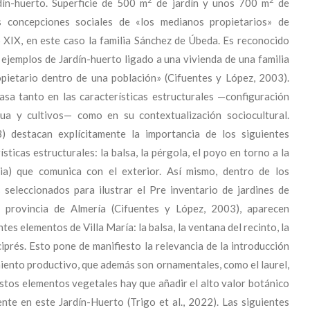
dín-huerto. Superficie de 500 m
de jardín y unos 700 m
de
s concepciones sociales de «los medianos propietarios» de
o XIX, en este caso la familia Sánchez de Úbeda. Es reconocido
ejemplos de Jardín-huerto ligado a una vivienda de una familia
pietario dentro de una población» (Cifuentes y López, 2003).
sa tanto en las características estructurales —configuración
gua y cultivos— como en su contextualización sociocultural.
) destacan explícitamente la importancia de los siguientes
sticas estructurales: la balsa, la pérgola, el poyo en torno a la
ia) que comunica con el exterior. Así mismo, dentro de los
 seleccionados para ilustrar el Pre inventario de jardines de
a provincia de Almería (Cifuentes y López, 2003), aparecen
ntes elementos de Villa María: la balsa, la ventana del recinto, la
ciprés. Esto pone de manifiesto la relevancia de la introducción
iento productivo, que además son ornamentales, como el laurel,
 estos elementos vegetales hay que añadir el alto valor botánico
nte en este Jardín-Huerto (Trigo et al., 2022). Las siguientes