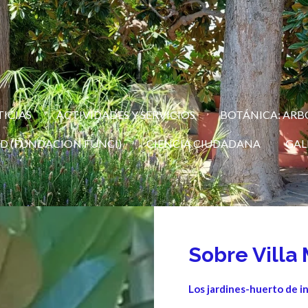
ICIAS
ACTIVIDADES Y SERVICIOS
BOTÁNICA: ARB
D (FUNDACION FUNCI)
CIENCIA CIUDADANA
GAL
Sobre Villa
Los jardines-huerto de i