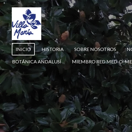
Ir
al
contenido
principal
INICIO
HISTORIA
SOBRE NOSOTROS
N
BOTÁNICA ANDALUSÍ
MIEMBRO RED MED-O-ME