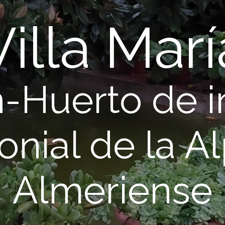
Villa Marí
n-Huerto de i
onial de la Al
Almeriense