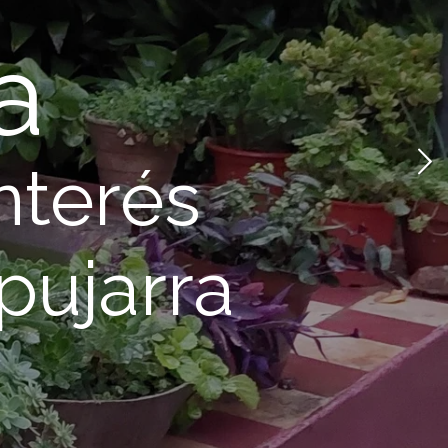
a
nterés
pujarra